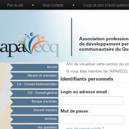
Plan du site
•
Nous Contacter
•
Coups de cœur à l’école québécoi
Association profession
de développement per
communautaire du Qu
Afin de visualiser cette section du 
Accueil
Si vous êtes membre de l'APAVECQ, vo
Mission et orientation
Identifiants personnels
CA - Conseil d’administration
Login ou adresse email :
CG - Conseil général
Banque d’activités
Devenir membre
Mot de passe :
Archives
Vos questions