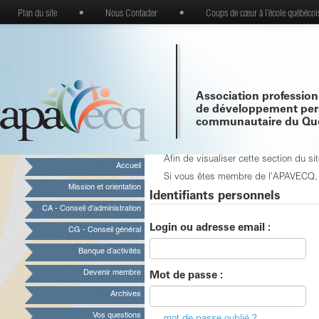
Plan du site
•
Nous Contacter
•
Coups de cœur à l’école québécoi
Association profession
de développement per
communautaire du Qu
Afin de visualiser cette section du 
Accueil
Si vous êtes membre de l'APAVECQ, vo
Mission et orientation
Identifiants personnels
CA - Conseil d’administration
Login ou adresse email :
CG - Conseil général
Banque d’activités
Devenir membre
Mot de passe :
Archives
Vos questions